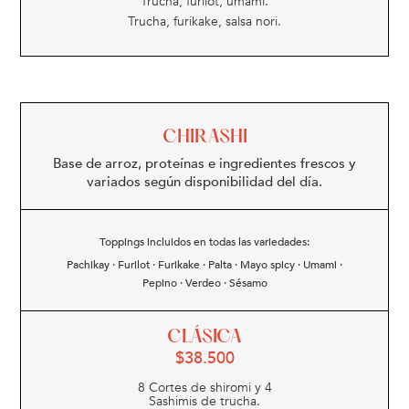
Trucha, furilot, umami.
Trucha, furikake, salsa nori.
CHIRASHI
Base de arroz, proteínas e ingredientes frescos y
variados según disponibilidad del día.
Toppings incluidos en todas las variedades:
Pachikay · Furilot · Furikake · Palta · Mayo spicy · Umami ·
Pepino · Verdeo · Sésamo
CLÁSICA
$
38.500
8 Cortes de shiromi y 4
Sashimis de trucha.