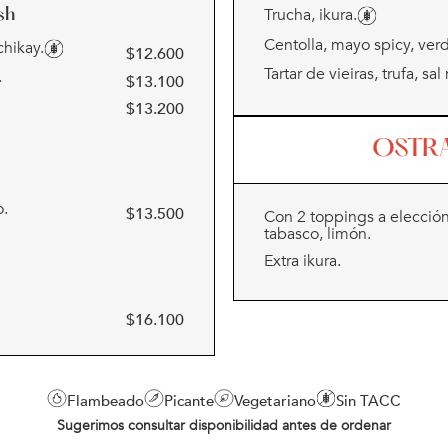
Trucha, ikura.
sh
Centolla, mayo spicy, ver
chikay.
$
12.600
Tartar de vieiras, trufa, sal
.
$
13.100
$
13.200
OSTR
o.
$
13.500
Con 2 toppings a elección
tabasco, limón.
Extra ikura.
$
16.100
Flambeado
Picante
Vegetariano
Sin TACC
Sugerimos consultar disponibilidad antes de ordenar