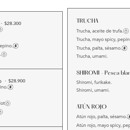
TRUCHA
· $
28.300
Trucha, aceite de trufa.
Trucha, mayo spicy, pepin
pepino.
Trucha, palta, sésamo.
.
Trucha, umami.
SHIROMI
· Pesca bla
ろ
· $
28.900
Shiromi, furikake.
ino.
Shiromi, umami.
lot
ATÚN ROJO
Atún rojo, palta, sésamo.
Atún rojo, mayo spicy, pe