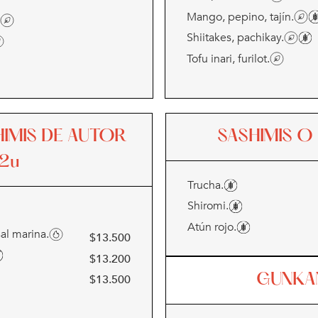
Mango, pepino, tajín.
Shiitakes, pachikay.
Tofu inari, furilot.
SHIMIS DE AUTOR
SASHIMIS O 
x2u
Trucha.
Shiromi.
Atún rojo.
sal marina.
$
13.500
$
13.200
GUNKA
$
13.500