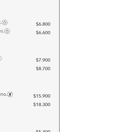
.
$
6.800
i.
$
6.600
$
7.900
$
8.700
ino.
$
15.900
$
18.300
$
5.400