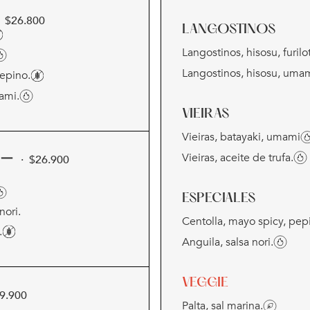
· $
26.800
LANGOSTINOS
Langostinos, hisosu, furilot
Langostinos, hisosu, umam
pepino.
ami.
VIEIRAS
Vieiras, batayaki, umami
Vieiras, aceite de trufa.
ャー
· $
26.900
ESPECIALES
nori.
Centolla, mayo spicy, pep
.
Anguila, salsa nori.
VEGGIE
9.900
Palta, sal marina.