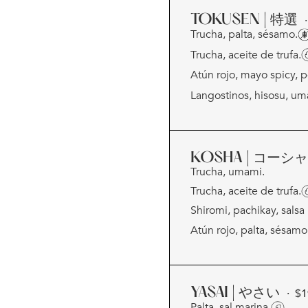
TOKUSEN | 特選
Trucha, palta, sésamo.
Trucha, aceite de trufa.
Atún rojo, mayo spicy, 
Langostinos, hisosu, um
KOSHA | コーシ
Trucha, umami.
Trucha, aceite de trufa.
Shiromi, pachikay, salsa 
Atún rojo, palta, sésamo
YASAI | やさい
· $
1
Palta, sal marina.