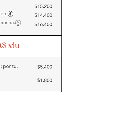
$
15.200
deo.
$
14.400
 marina.
$
16.400
AS
x1u
: ponzu,
$
5.400
$
1.800