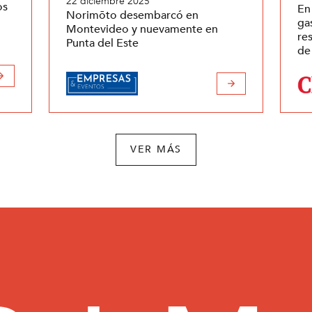
22 diciembre 2025
os
En
Norimōto desembarcó en
ga
Montevideo y nuevamente en
re
Punta del Este
de
VER MÁS