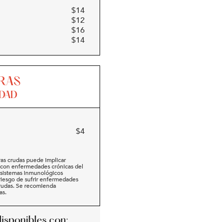
$
14
$
12
$
16
$
14
RAS
IDAD
$
4
as crudas puede implicar
s con enfermedades crónicas del
 sistemas inmunológicos
iesgo de sufrir enfermedades
crudas. Se recomienda
as.
disponibles con: