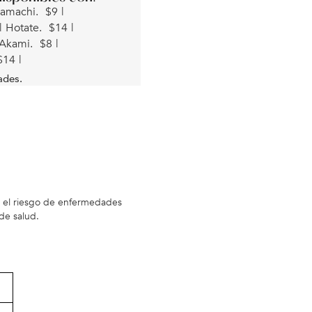
amachi.
$
9
|
|
Hotate.
$
14
|
Akami.
$
8
|
$
14
|
ades.
 el riesgo de enfermedades
de salud.