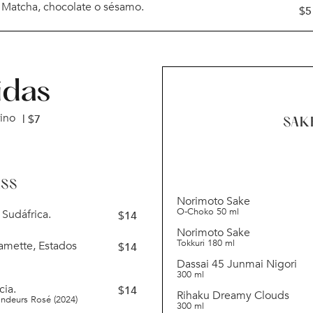
Matcha, chocolate o sésamo.
$
5
idas
ino
| $
7
SAK
ASS
Norimoto Sake
O-Choko 50 ml
 Sudáfrica.
$
14
Norimoto Sake
Tokkuri 180 ml
lamette, Estados
$
14
Dassai 45 Junmai Nigori
300 ml
cia.
$
14
Rihaku Dreamy Clouds
ndeurs Rosé (2024)
300 ml