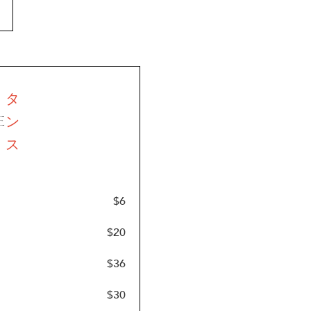
タ
ン
E
ス
$
6
$
20
$
36
$
30