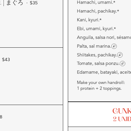
Hamachi, umami.
*
E | まぐろ
· $
35
Hamachi, pachikay.
*
Kani, kyuri.
*
Ebi, umami, kyuri.
*
.
Anguila, salsa nori, sésam
Palta, sal marina.
Shiitakes, pachikay.
· $
43
Tomate, salsa ponzu.
Edamame, batayaki, aceite
Make your own handroll:
1 protein + 2 toppings.
GUN
8
2 UNI