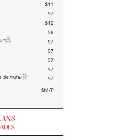
$
11
$
7
$
12
$
8
o.
*
$
7
$
7
$
7
$
7
 de trufa.
$
7
$M/P
KANS
DADES