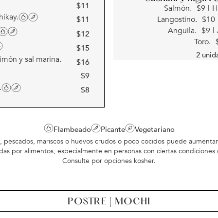
$
11
Salmón.
$
9
|
H
hikay.
Langostino.
$
10
$
11
Anguila.
$
9
|
$
12
Toro.
$
15
2 unid
limón y sal marina.
$
16
$
9
.
$
8
Flambeado
Picante
Vegetariano
s, pescados, mariscos o huevos crudos o poco cocidos puede aumentar
idas por alimentos, especialmente en personas con ciertas condiciones 
Consulte por opciones kosher.
POSTRE | MOCHI