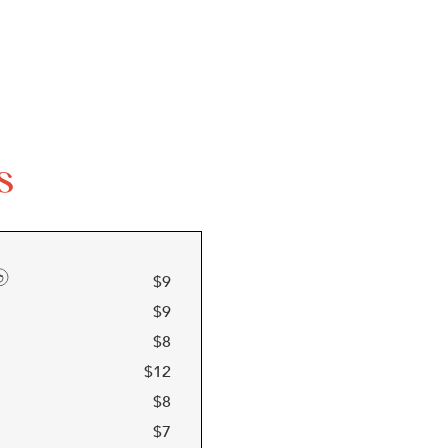
s
$
9
$
9
$
8
$
12
$
8
$
7