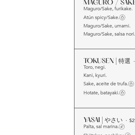
MAGURO / SAK
Maguro/Sake, furikake.
Atún spicy/Sake.
Maguro/Sake, umami.
Maguro/Sake, salsa nori
TOKUSEN | 特選
Toro, negi.
Kani, kyuri.
Sake, aceite de trufa.
Hotate, batayaki.
YASAI | やさい
· $
2
Palta, sal marina.