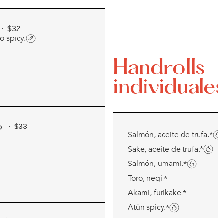
· $
32
o spicy.
Handrolls
individuale
ろ
· $
33
Salmón, aceite de trufa.
*
Sake, aceite de trufa.*
Salmón, umami.
*
Toro, negi.
*
Akami, furikake.
*
Atún spicy.
*