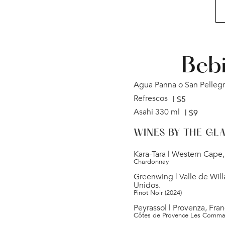
Beb
Agua Panna o San Pellegr
Refrescos
| $
5
Asahi 330 ml
| $
9
WINES BY THE GL
Kara-Tara | Western Cape,
Chardonnay
Greenwing | Valle de Wil
Unidos.
Pinot Noir (2024)
Peyrassol | Provenza, Fran
Côtes de Provence Les Comma