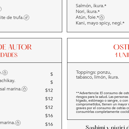
Salmón, ikura.
*
Nori, ikura.
*
Atún, foie.
te de trufa.
*
Kani, mayo spicy, negi.
*
 DE AUTOR
OST
IDADES
1 UN
Toppings: ponzu,
e.
$
tabasco, limón, ikura.
achikay.
$
 sal marina.
$
12
**Advertencia: El consumo de ostr
riesgos para la salud. Las persona
$
12
hígado, estómago o sangre, o con
comprometidos, tienen un mayor r
$
12
graves por el consumo de ostras 
consumirlas completamente cocid
$
16
 marina.
$
16
Sashimi y nigiri 