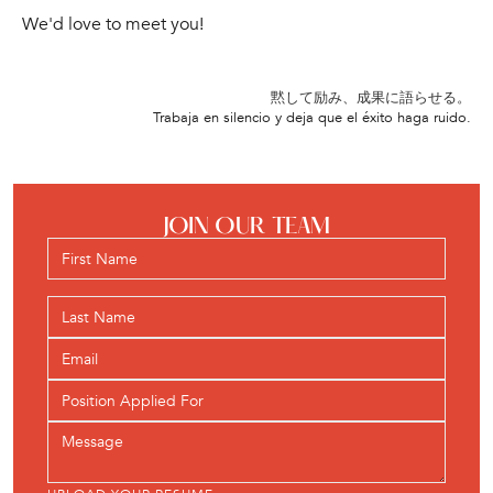
We'd love to meet you!
黙して励み、成果に語らせる。
Trabaja en silencio y deja que el éxito haga ruido.
JOIN OUR TEAM