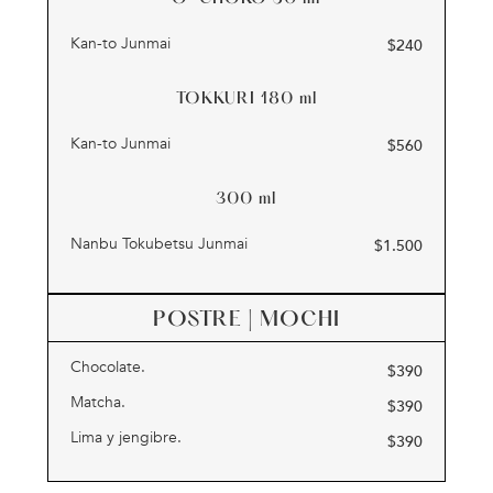
Kan-to Junmai
$
240
TOKKURI 180
ml
Kan-to Junmai
$
560
300
ml
Nanbu Tokubetsu Junmai
$
1.500
POSTRE | MOCHI
Chocolate.
$
390
Matcha.
$
390
Lima y jengibre.
$
390