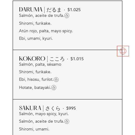
DARUMA | だるま
· $
1.025
Salmón, aceite de trufa.
Shiromi, furikake.
Atún rojo, palta, mayo spicy.
Ebi, umami, kyuri.
KOKORO | こころ
· $
1.015
Salmón, palta, sésamo
Shiromi, furikake.
Ebi, hisosu, furilot.
Hotate, batayaki.
SAKURA | さくら
· $
995
Salmón, mayo spicy, kyuri.
Salmón, aceite de trufa.
Shiromi, umami.