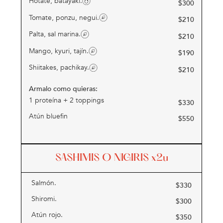
Hotate, batayaki.
$
300
Tomate, ponzu, negui.
$
210
Palta, sal marina.
$
210
Mango, kyuri, tajín.
$
190
Shiitakes, pachikay.
$
210
Armalo como quieras:
1 proteína + 2 toppings
$
330
Atún bluefin
$
550
SASHIMIS O NIGIRIS
x2u
Salmón.
$
330
Shiromi.
$
300
Atún rojo.
$
350