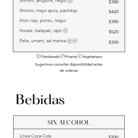
Shiromi, jengibre, negui.
$
380
Shiromi, mayo spicy, pachikay.
$
420
Atún rojo, ponzu, negui.
$
380
Hotate, batayaki, tajín.
$
520
Palta, umami, sal marina.
$
300
Flambeado
Picante
Vegetariano
Sugerimos consultar disponibilidad antes
de ordenar
Bebidas
SIN ALCOHOL
Línea Coca-Cola
$
200