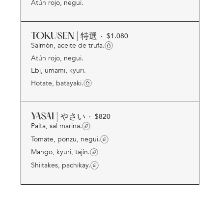
Atún rojo, negui.
TOKUSEN | 特選
· $
1.080
Salmón, aceite de trufa.
Atún rojo, negui.
Ebi, umami, kyuri.
Hotate, batayaki.
YASAI | やさい
· $
820
Palta, sal marina.
Tomate, ponzu, negui.
Mango, kyuri, tajín.
Shiitakes, pachikay.