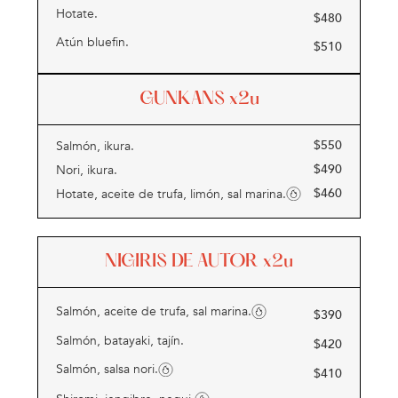
Hotate.
$
480
Atún bluefin.
$
510
GUNKANS
x2u
$
550
Salmón, ikura.
$
490
Nori, ikura.
$
460
Hotate, aceite de trufa, limón, sal marina.
NIGIRIS DE AUTOR
x2u
Salmón, aceite de trufa, sal marina.
$
390
Salmón, batayaki, tajín.
$
420
Salmón, salsa nori.
$
410