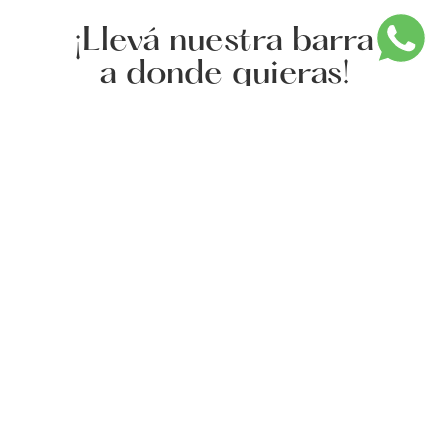
¡Llevá nuestra barra
a donde quieras!
Con nuestra propuesta a domicilio nos convertimos en los
anfitriones de tu evento o festejo. Disfrutá de nuestra barra
con diferentes propuestas y hacé de tus fechas especiales,
una experiencia única.
Ideal para cumpleaños, cenas con amigos, eventos
corporativos, bodas y mucho más.
Completá el formulario y recibí el presupuesto.
AT HOME